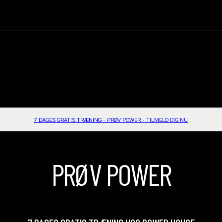
7 DAGES GRATIS TRÆNING - PRØV POWER - TILMELD DIG NU
PRØV POWER