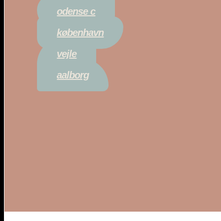
odense c
københavn
vejle
aalborg