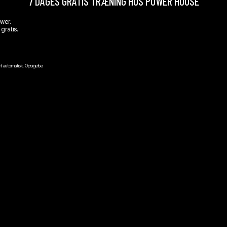
7 DAGES GRATIS TRÆNING HOS POWER HOUSE
ower.
gratis.
t automatisk. Opsigelse