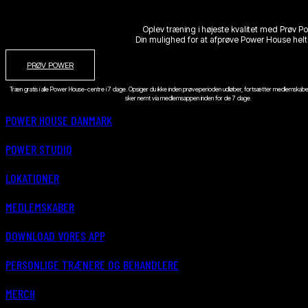
Oplev træning i højeste kvalitet med Prøv P
Din mulighed for at afprøve Power House helt 
PRØV POWER
Træn gratis i alle Power House-centre i 7 dage. Opsiger du ikke inden prøveperioden udløber, fortsætter medlemskabe
sker nemt via medlemsappen inden for de 7 dage.
POWER HOUSE DANMARK
POWER STUDIO
LOKATIONER
MEDLEMSKABER
DOWNLOAD VORES APP
PERSONLIGE TRÆNERE OG BEHANDLERE
MERCH