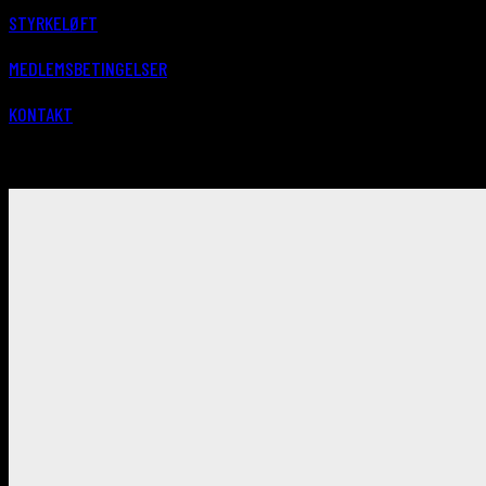
STYRKELØFT
MEDLEMSBETINGELSER
KONTAKT
BLEV MEDLEM AF POWER HOUSE