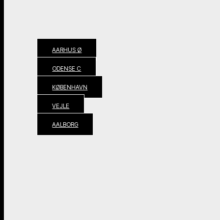
AARHUS Ø
ODENSE C
KØBENHAVN
VEJLE
AALBORG