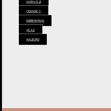
AARHUS Ø
ODENSE C
KØBENHAVN
VEJLE
AALBORG