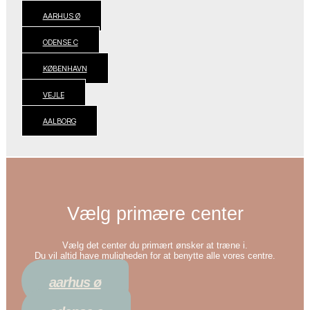
AARHUS Ø
ODENSE C
KØBENHAVN
VEJLE
AALBORG
Vælg primære center
Vælg det center du primært ønsker at træne i.
Du vil altid have muligheden for at benytte alle vores centre.
aarhus ø