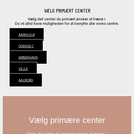
VÆLG PRIMÆRT CENTER
Vælg det center du primært ønsker at træne i.
Du vil altid have muligheden for at benytte alle vores centre.
AARHUS Ø
ODENSE C
KØBENHAVN
VEJLE
AALBORG
Vælg primære center
Vælg det center du primært ønsker at træne i.