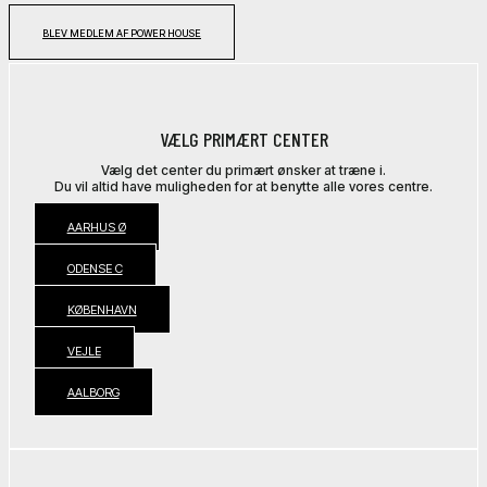
BLEV MEDLEM AF POWER HOUSE
VÆLG PRIMÆRT CENTER
Vælg det center du primært ønsker at træne i.
Du vil altid have muligheden for at benytte alle vores centre.
AARHUS Ø
ODENSE C
KØBENHAVN
VEJLE
AALBORG